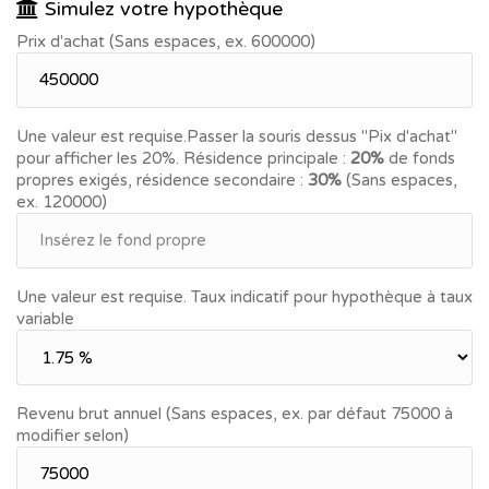
Simulez votre hypothèque
Possibilité d'acheter tout le bâtiment sur 545 m2 de terrain
Prix d'achat (Sans espaces, ex. 600000)
en zone Centre-Village, pour promoteurs. Prix et conditions
sur demande.
Une valeur est requise.
Passer la souris dessus "Pix d'achat"
pour afficher les 20%.
Résidence principale :
20%
de fonds
propres exigés, résidence secondaire :
30%
(Sans espaces,
ex. 120000)
Une valeur est requise.
Taux indicatif pour hypothèque à taux
variable
Revenu brut annuel (Sans espaces, ex. par défaut 75000 à
modifier selon)