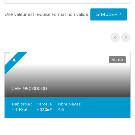
Une valeur est requise.
Format non valide.
SIMULER ?
Vente
CHF 990'000.00
Habitable :
Parcelle :
Nbre pièces:
~ 140m²
~ 220m²
4.5