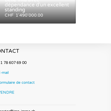
belle villa avec
dépendance d'un excellent
À SAISIR B
standing
neuf en att
CHF 1'490'000.00
CHF 775'000
ONTACT
1 78 607 69 00
-mail
ormulaire de contact
VENDRE