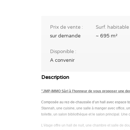
Prix de vente :
Surf. habitable 
sur demande
~ 695 m²
Disponible :
A convenir
Description
"JMP-IMMO Sàrl à l'honneur de vous proposer une de
Composée au rez-de-chaussée d’un hall avec espace toil
Stannah, une cuisine, une salle à manger avec office, u
toilette, un salon bibliothèque et le salon principal. Un
L’étage offre un hall de nuit, une chambre et salle de d