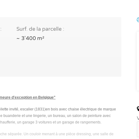
:
Surf. de la parcelle :
~ 3'400 m²
meure d'exception en Belgique"
ette invité, escalier (1831)en bois avec chaise électrique de marque
ne buanderie et une lingerie, un bureau, un salon de peinture avec
V
e chaufferie, un garage 3 voitures et un garage de rangements.
ouche séparée. Un couloir menant à une pièce dressing, une salle de