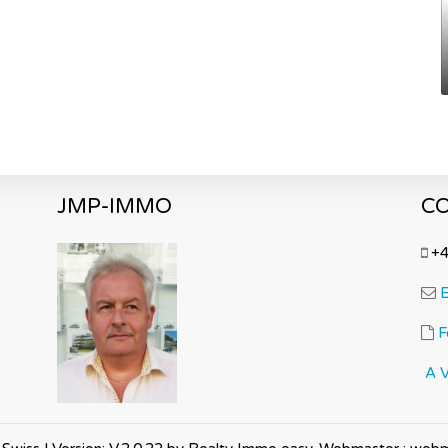
luviales récupérées dans un citerne.
JMP-IMMO
C
+4
E
F
A 