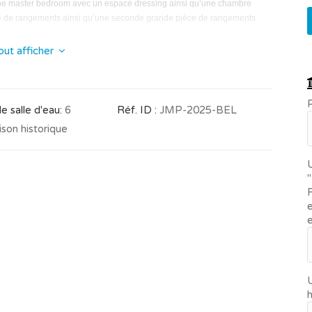
e master bedroom avec un espace dressing ainsi qu’une chambre
e de rangements ainsi qu’une seconde grande pièce de rangements
out afficher
 une grande chambre, un dressing et une salle de bains.
e avec living, un dressing et une salle de bains.
P
 salle d'eau:
6
Réf. ID :
JMP-2025-BEL
son historique
ppartement séparé avec un living, une cuisine équipée, une chambre et
U
"
une grande terrasse (500m2) avec piscine.
R
e
ent séparé.
 des documents de la commune
U
h